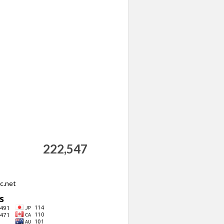
222,547
ic.net