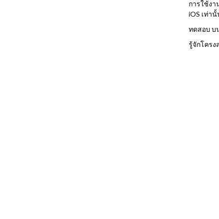
การใช้งาน
iOS เท่านั้
ทดสอบ บนเ
รู้จักโคร