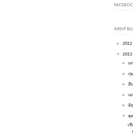
FACEBOO
ARSIP B
2012
►
2013
▼
ม
►
กุ
►
มี
►
เ
►
มิ
►
ตุ
▼
เข