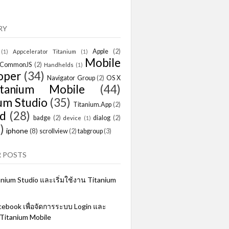
RY
Apple
(2)
(1)
Appcelerator Titanium
(1)
Mobile
CommonJS
(2)
Handhelds
(1)
oper
(34)
Navigator Group
(2)
OS X
itanium Mobile
(44)
um Studio
(35)
Titanium.App
(2)
id
(28)
badge
(2)
dialog
(2)
device
(1)
)
iphone
(8)
scrollview
(2)
tabgroup
(3)
 POSTS
tanium Studio และเริ่มใช้งาน Titanium
cebook เพื่อจัดการระบบ Login และ
 Titanium Mobile