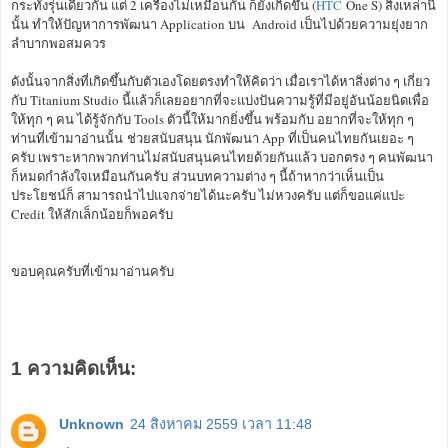
กระทั้งรุ่นเดียวกัน แต่ 2 เครื่องไม่เหมือนกัน ก็ยังเกิดขึ้น (
HTC
One S) สิ่งเหล่านี้
นั้น ทำให้ปัญหาการพัฒนา Application บน Android เป็นไปด้วยความยุ่งยาก
ลำบากพอสมควร
ดังนั้นจากสิ่งที่เกิดขึ้นกับตัวเองโดยตรงทำให้คิดว่า เมื่อเราได้หาสิ่งต่าง ๆ เกี่ยว
กับ Titanium Studio นี้แล้วก็เลยอยากที่จะแบ่งปันความรู้ที่มีอยู่อันน้อยนิดเพื่อ
ให้ทุก ๆ คน ได้รู้จักกับ Tools ตัวนี้ให้มากยิ่งขึ้น พร้อมกับ อยากที่จะให้ทุก ๆ
ท่านที่เข้ามาอ่านนั้น ช่วยสนับสนุน นักพัฒนา App ที่เป็นคนไทยกันเยอะ ๆ
ครับ เพราะหากพวกท่านไม่สนับสนุนคนไทยด้วยกันแล้ว บอกตรง ๆ คนพัฒนา
ก็​หมดกำลังใจเหมือนกันครับ ส่วนบทความต่าง ๆ นี้ถ้าหากว่าเห็นเป็น
ประโยชน์ก็ สามารถนำไปแจกจ่ายได้นะครับ ไม่หวงครับ แต่ก็ขอแค่แปะ
Credit ให้สักเล็กน้อยก็พอครับ
ขอบคุณครับที่เข้ามาอ่านครับ
1 ความคิดเห็น:
Unknown
24 สิงหาคม 2559 เวลา 11:48