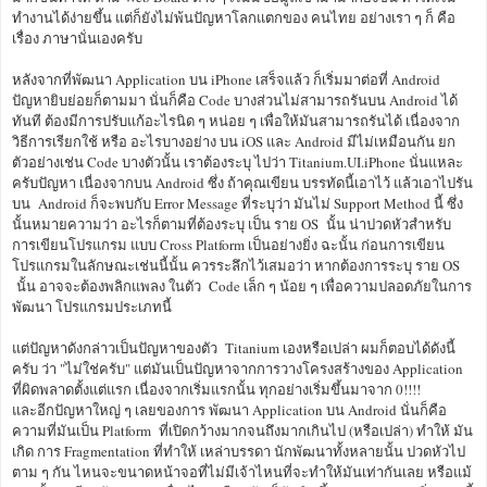
ทำงานได้ง่ายขึ้น แต่ก็ยังไม่พ้นปัญหาโลกแตกของ คนไทย อย่างเรา ๆ ก็ คือ
เรื่อง ภาษานั่นเองครับ
หลังจากที่พัฒนา Application บน iPhone เสร็จแล้ว ก็เริ่มมาต่อที่ Android
ปัญหายิบย่อยก็ตามมา นั่นก็คือ Code บางส่วนไม่สามารถรันบน Android ได้
ทันที ต้องมีการปรับแก้อะไรนิด ๆ หน่อย ๆ เพื่อให้มันสามารถรันได้ เนื่องจาก
วิธีการเรียกใช้ หรือ อะไรบางอย่าง บน iOS และ Android มีไม่เหมือนกัน ยก
ตัวอย่างเช่น Code บางตัวนั้น เราต้องระบุ ไปว่า Titanium.UI.iPhone นั่นแหละ
ครับปัญหา เนื่องจากบน Android ซึ่ง ถ้าคุณเขียน บรรทัดนี้เอาไว้ แล้วเอาไปรัน
บน Android ก็จะพบกับ Error Message ที่ระบุว่า มันไม่ Support Method นี้ ซึ่ง
นั้นหมายความว่า อะไรก็ตามที่ต้องระบุ เป็น ราย OS นั้น น่าปวดหัวสำหรับ
การเขียนโปรแกรม แบบ Cross Platform เป็นอย่างยิ่ง ฉะนั้น ก่อนการเขียน
โปรแกรมในลักษณะเช่นนี้นั้น ควรระลึกไว้เสมอว่า หากต้องการระบุ ราย OS
นั้น อาจจะต้องพลิกแพลง ในตัว Code เล็ก ๆ น้อย ๆ เพื่อความปลอดภัยในการ
พัฒนา โปรแกรมประเภทนี้
แต่ปัญหาดังกล่าวเป็นปัญหาของตัว Titanium เองหรือเปล่า ผมก็ตอบได้ดังนี้
ครับ ว่า "ไม่ใช่ครับ" แต่มันเป็นปัญหาจากการวางโครงสร้างของ Application
ที่ผิดพลาดตั้งแต่แรก เนื่องจากเริ่มแรกนั้น ทุกอย่างเริ่มขึ้นมาจาก 0!!!!
และอีกปัญหาใหญ่ ๆ เลยของการ พัฒนา Application บน Android นั่นก็คือ
ความที่มันเป็น Platform ที่เปิดกว้างมากจนถึงมากเกินไป (หรือเปล่า) ทำให้ มัน
เกิด การ Fragmentation ที่ทำให้ เหล่าบรรดา นักพัฒนาทั้งหลายนั้น ปวดหัวไป
ตาม ๆ กัน ไหนจะขนาดหน้าจอที่ไม่มีเจ้าไหนที่จะทำให้มันเท่ากันเลย หรือแม้