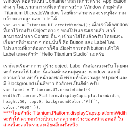
Window คือส่วนเป็น Container หลักในการสร้าง Application
ต่าง ๆ โดยเราสามารถที่จะ ทำการสร้าง Window ด้วยคำสั่ง
Titanium.UI.createWindow โดยที่เราสามารถจะระบุทั้งความ
กว้างความสูง และ Title ได้
เมื่อเราได้ window
var win = Titanium.UI.createWindow();
ที่เอาไว้รองรับ Object ต่าง ๆ ของโปรแกรมเราแล้ว เราก็
สามารถนำเอา Control อื่น ๆ เข้ามาใส่ได้แล้วครับ โดยผมจะ
เริ่มจากที่ง่ายมาก ๆ ก่อนนั่นก็ คือ Button และ Label โดย
โปรแกรมที่เราต้องการก็คือ เมื่อทำการกดที่ button แล้วให้
Label แสดงคำว่า "Hello Titanium Studio" นะครับ
เราก็จะเริ่มจากการ สร้าง object Label กันก่อนนะครับ โดยผม
จะกำหนดให้ Label นี้แสดงด้านบนสุดของ window และ มี
ความกว้าง เท่ากับหน้าจอพอดี พร้อมทั้งมีความสูง 50 pixel และ
มี Blackground เป็นสีขาว ตัวอักษรเป็นสีดำ ครับ
var label = Titanium.UI.createLabel({
width:Titanium.Platform.displayCaps.platformWidth,
height:50, top:0, backgroundColor:'#fff',
color:'#000' });
*****โดยคำสั่ง Titanium.Platform.displayCaps.platformWidth
จะทำให้ ความกว้างเป็นขนาดความกว้างของหน้าจอพอดี ใน
ส่วนนี้จะลงในรายละเอียดอีกครั้งหนึ่ง